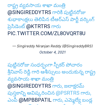
రాష్ట్ర వ్యవసాయ శాఖా మంత్రి
@SINGIREDDYTRS
గారికి పుట్టినరోజు
శుభాకాంక్షలు తెలిపిన టీఆర్ఎస్ పార్టీ వర్కింగ్
ప్రెసిడెంట్
@KTRTRS
గారు
PIC.TWITTER.COM/ZL8OVQRT8U
— Singireddy Niranjan Reddy (@SingireddyBRS)
October 4, 2021
పుట్టినరోజు సంధర్భంగా స్పీకర్ పోచారం
శ్రీనివాస్ రెడ్డి గారి ఆశీస్సులు అందుకున్న రాష్ట్ర
వ్యవసాయ శాఖా మంత్రి
@SINGIREDDYTRS
గారు, జలాక్షరమ్
పుస్తకాన్ని ఆవిష్కరించిన @PSRTRS గారు,
ఎంపీ
@MPBBPATIL
గారు, ఎమ్మెల్యే బండ్ల