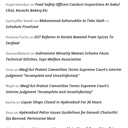
Food Safety Officers Conduct Inspections At Gokul
Anjali khanduri
on
Chat, Karachi Bakery Etc
Mohammad Azharuddin to Take Oath —
Syed jaffer khadri
on
Schedule Finalized
GST Reforms In Kerala Boosted From Spices To
Avianna Fuchs
on
Seafood
Indiramma Minority Women Scheme Faces
GamaniRakesh
on
Technical Glitches, Says Welfare Association
Waqf Act Protest Committee Terms Supreme Court’s Interim
Uma
on
Judgment “Incomplete and Unsatisfactory”
Waqf Act Protest Committee Terms Supreme Court’s
Wajih
on
Interim Judgment “Incomplete and Unsatisfactory”
Liquor Shops Closed In Hyderabad For 36 Hours
basha
on
Hyderabad Police Issues Guidelines for Ganesh Chaturthi:
Vasu
on
DJs Banned, Permission Must