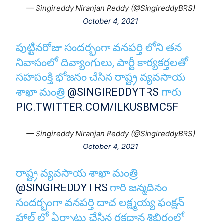
— Singireddy Niranjan Reddy (@SingireddyBRS)
October 4, 2021
పుట్టినరోజు సందర్భంగా వనపర్తి లోని తన
నివాసంలో దివ్యాంగులు, పార్టీ కార్యకర్తలతో
సహపంక్తి భోజనం చేసిన రాష్ట్ర వ్యవసాయ
శాఖా మంత్రి
@SINGIREDDYTRS
గారు
PIC.TWITTER.COM/ILKUSBMC5F
— Singireddy Niranjan Reddy (@SingireddyBRS)
October 4, 2021
రాష్ట్ర వ్యవసాయ శాఖా మంత్రి
@SINGIREDDYTRS
గారి జన్మదినం
సందర్భంగా వనపర్తి దాచ లక్ష్మయ్య ఫంక్షన్
హాల్ లో ఏర్పాటు చేసిన రక్తదాన శిబిరంలో