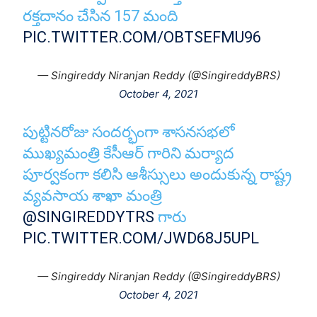
రక్తదానం చేసిన 157 మంది
PIC.TWITTER.COM/OBTSEFMU96
— Singireddy Niranjan Reddy (@SingireddyBRS)
October 4, 2021
పుట్టినరోజు సందర్భంగా శాసనసభలో
ముఖ్యమంత్రి కేసీఆర్ గారిని మర్యాద
పూర్వకంగా కలిసి ఆశీస్సులు అందుకున్న రాష్ట్ర
వ్యవసాయ శాఖా మంత్రి
@SINGIREDDYTRS
గారు
PIC.TWITTER.COM/JWD68J5UPL
— Singireddy Niranjan Reddy (@SingireddyBRS)
October 4, 2021