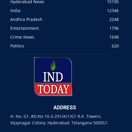
Hyderabad News
15195
India
12346
Andhra Pradesh
2248
Entertainment
1796
Crime News
1698
Politics
620
ADDRESS
H. No. G1, #D.No 10-3-291/A/1/G1 R.K. Towers,
Vijaynagar Colony, Hyderabad, Telangana 500057.