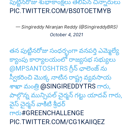
పుట్టినరోజు శుభాకాంక్షలు తెలిపిన చిన్నారులు
PIC.TWITTER.COM/BS0TOETMYB
— Singireddy Niranjan Reddy (@SingireddyBRS)
October 4, 2021
తన పుట్టినరోజు సంధర్భంగా వనపర్తి ఎమ్మెల్యే
క్యాంపు కార్యాలయంలో రాజ్యసభ సభ్యులు
@MPSANTOSHTRS గ్రీన్ ఛాలెంజ్ ను
స్వీకరించి మొక్క నాటిన రాష్ట్ర వ్యవసాయ
శాఖా మంత్రి
@SINGIREDDYTRS
గారు,
పాల్గొన్న మున్సిపల్ చైర్మన్ గట్టు యాదవ్ గారు,
వైస్ చైర్మన్ వాకిటి శ్రీధర్
గారు
#GREENCHALLENGE
PIC.TWITTER.COM/CG1KAIIQEZ