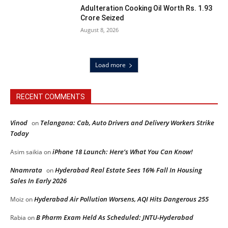
Adulteration Cooking Oil Worth Rs. 1.93
Crore Seized
August 8, 2026
Load more
RECENT COMMENTS
Vinod
Telangana: Cab, Auto Drivers and Delivery Workers Strike
on
Today
iPhone 18 Launch: Here’s What You Can Know!
Asim saikia
on
Nnamrata
Hyderabad Real Estate Sees 16% Fall In Housing
on
Sales In Early 2026
Hyderabad Air Pollution Worsens, AQI Hits Dangerous 255
Moiz
on
B Pharm Exam Held As Scheduled: JNTU-Hyderabad
Rabia
on