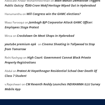
Moin Manzil Demolition Triggers
Advocate Anwar Mohammed Khan
on
Public Outcry: ₹200-Crore Wakf Heritage Wiped Out in Hyderabad
Will Congress win the GHMC elections?
Hanumanthu
on
Jambagh BJP Corporator Attack GHMC Officer:
Maaz Farooqui
on
Employees Stage Protest
Crackdown On Meat Shops In Hyderabad
Mirza
on
youtube premium apk
Cinema Shooting in Tollywood to Stop
on
from Tomorrow
High Court: Government Cannot Block Private
Rishi Kashyap
on
Property Registrations
Protest At Hayathnagar Residential School Over Death Of
Abdul
on
Class 7 Student
CM Revanth Reddy Launches INDIRAMMA ILLU Survey
v.Rajeshwari
on
Mobile App